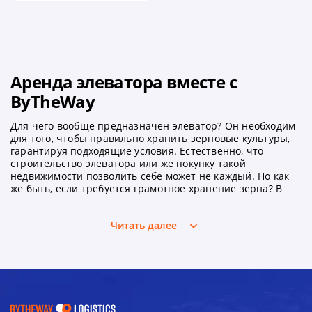
Аренда элеватора вместе с
ByTheWay
Для чего вообще предназначен элеватор? Он необходим
для того, чтобы правильно хранить зерновые культуры,
гарантируя подходящие условия. Естественно, что
строительство элеватора или же покупку такой
недвижимости позволить себе может не каждый. Но как
же быть, если требуется грамотное хранение зерна? В
таком случае пришло время воспользоваться услугами
нашего сервиса ByTheWay. Здесь вы сможете подобрать
Читать далее
совершенно любую недвижимость для аренды по
разумной цене.
Какой элеватор можно выбрать?
Существуют различные виды зернохранилищ, но все они
имеют определенные особенности: