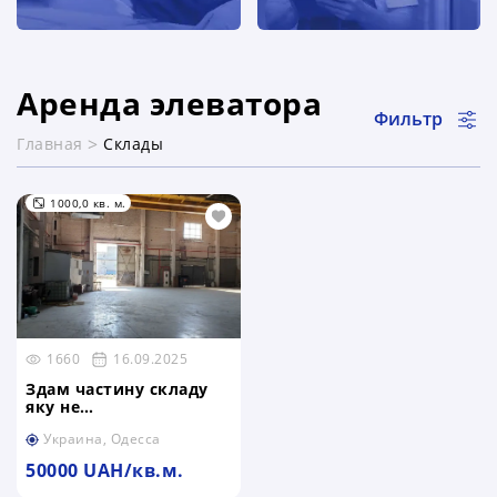
Аренда элеватора
Фильтр
Главная
Склады
раздел каталога
1000,0 кв. м.
1660
16.09.2025
Здам частину складу
яку не
використовуємо.
Украина, Одесса
50000 UAH/кв.м.