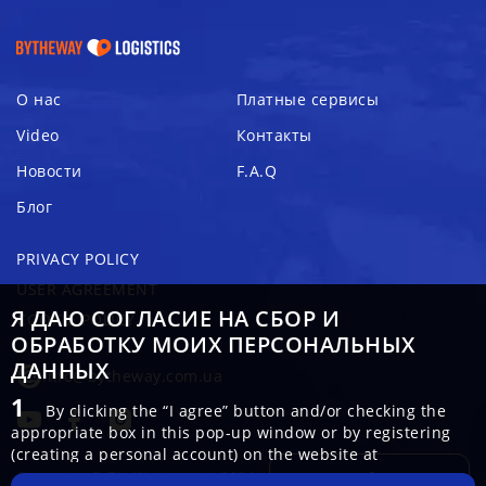
О нас
Платные сервисы
Video
Контакты
Новости
F.A.Q
Блог
PRIVACY POLICY
USER AGREEMENT
Я ДАЮ СОГЛАСИЕ НА СБОР И
COOKIE POLICY
ОБРАБОТКУ МОИХ ПЕРСОНАЛЬНЫХ
ДАННЫХ
info@bytheway.com.ua
By clicking the “I agree” button and/or checking the
appropriate box in this pop-up window or by registering
(creating a personal account) on the website at
https://bytheway.com.ua/
(hereinafter referred to as the
Создать объявление
Copyright - ByTheWayLogistics 2024