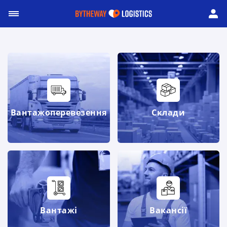
Вантажоперевезення
Склади
Вантажі
Вакансії