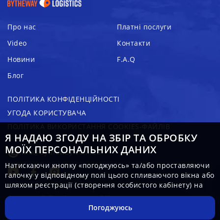
Про нас
Платні послуги
Video
Контакти
Новини
F.A.Q
Блог
ПОЛІТИКА КОНФІДЕНЦІЙНОСТІ
УГОДА КОРИСТУВАЧА
ПОЛІТИКА ВИКОРИСТАННЯ COOKIES-ФАЙЛІВ
Я НАДАЮ ЗГОДУ НА ЗБІР ТА ОБРОБКУ
МОЇХ ПЕРСОНАЛЬНИХ ДАНИХ
info@bytheway.com.ua
Натискаючи кнопку «погоджуюсь» та/або проставляючи
галочку у відповідному полі цього спливаючого вікна або
шляхом реєстрації (створення особистого кабінету) на
веб-сайті за адресою:
https://bytheway.com.ua/
(далі –
Copyright - ByTheWayLogistics 2024
«Платформа»), Користувач – суб’єкт персональних даних
Погоджуюсь
добровільно, усвідомлено та попередньо ознайомившись