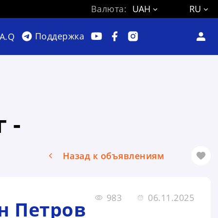
Валюта:
UAH
RU
Поддержка
.A.Q
 -
Назад к объявлениям
983
06.11.2025
н Петров