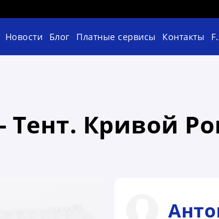
Новости
Блог
Платные сервисы
Контакты
F
 Тент. Кривой Рог
Анто