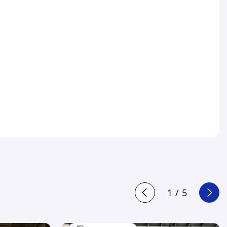
1
/
5