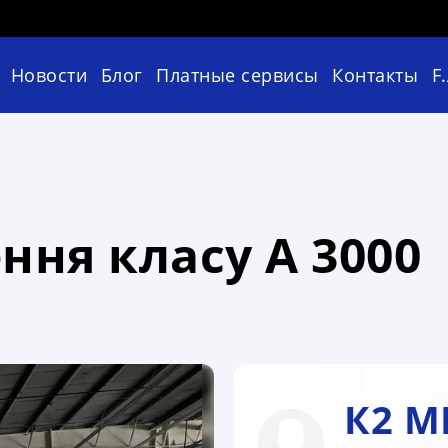
Новости
Блог
Платные сервисы
Контакты
F
ня класу А 3000
К2 