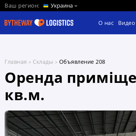
Ваш регион:
Украина
О нас
Видео
Главная
Склады
Объявление 208
Оренда приміщен
кв.м.