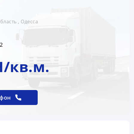
бласть , Одесса
2
H/кв.м.
ефон