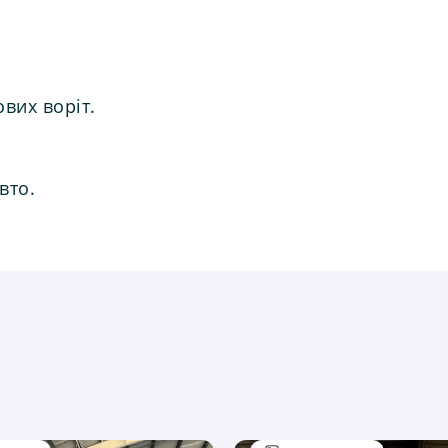
вих воріт.
вто.