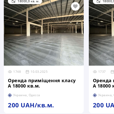
18000,0 кв. м.
18000,0
1748
10.03.2025
1737
Оренда приміщення класу
Оренда 
А 18000 кв.м.
А 18000 
Украина, Одесса
Украина,
200 UAH/кв.м.
200 U