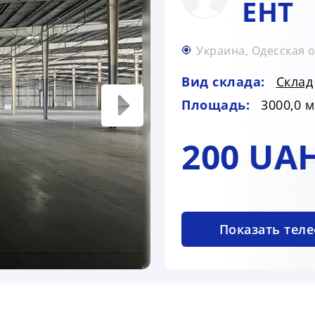
ЕНТ
Украина, Одесская о
Вид склада:
Склад
Площадь:
3000,0 м
200 UA
Показать тел