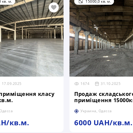
 кв. м.
15000,0 кв. м.
17.09.2025
1674
31.10.2025
приміщення класу
Продаж складськог
кв.м.
приміщення 15000кв
Одесі
 Одесса
Украина, Одесса
AH/кв.м.
6000 UAH/кв.м.