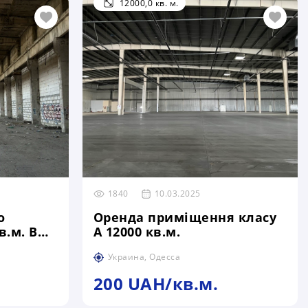
12000,0 кв. м.
1840
10.03.2025
о
Оренда приміщення класу
.м. В
А 12000 кв.м.
Украина, Одесса
200 UAH/кв.м.