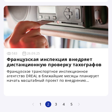
автономные электрофуры могут стать привычными
на европейских и азиатских маршрутах
583
26.09.25
Французская инспекция внедряет
дистанционную проверку тахографов
Французское транспортное инспекционное
агентство DREAL в ближайшие месяцы планирует
начать масштабный проект по внедрению
современной системы дистанционного контроля
тахографов. Это станет первым шагом к созданию
полностью цифровой экосистемы мониторинга
перевозок во Франции
1
2
3
4
5