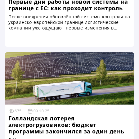
Первые дни работы новой системы на
границе с ЕС: как проходит контроль
После внедрения обновлённой системы контроля на
украинско-европейской границе логистические
компании уже ощущают первые изменения в
процессе прохождения таможенных процедур.
Реформа предусматривает комплексное обновление
подходов к проверке транспортных средств,
внедрение цифровых инструментов и создание
более прозрачной и предсказуемой системы
пропуска грузов
675
09.10.25
Голландская лотерея
электрогрузовиков: бюджет
программы закончился за один день