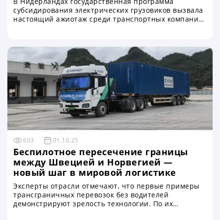
В Нидерландах государственная программа
субсидирования электрических грузовиков вызвала
настоящий ажиотаж среди транспортных компаний.
Уже в первый день после открытия приема заявок
весь фонд был полностью исчерпан — менее чем за
24 часа. Программа, призванная стимулировать
переход на экологичный грузовой транспорт,
превратилась в своеобразную «электрогрузовую
лотерею», в которой сотни предприятий боролись
за шанс получить государственную поддержку
603
01.10.25
Беспилотное пересечение границы
между Швецией и Норвегией —
новый шаг в мировой логистике
Эксперты отрасли отмечают, что первые примеры
трансграничных перевозок без водителей
демонстрируют зрелость технологии. По их
оценкам, в течение ближайших пяти лет