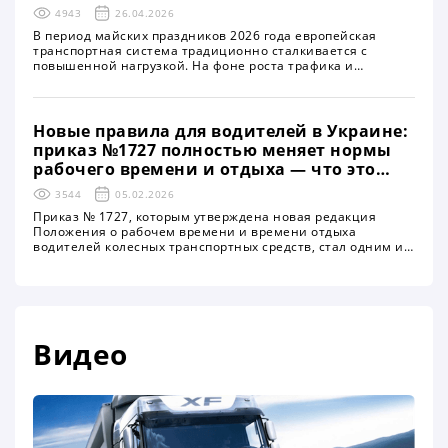
влияние на логистику и перевозки
4943
26.04.2026
В период майских праздников 2026 года европейская
транспортная система традиционно сталкивается с
повышенной нагрузкой. На фоне роста трафика и
праздничных выходных в ряде стран вводятся временные
ограничения на движение большегрузного транспорта.
Эти меры охватывают ключевые автомагистрали и
важнейшие транспортные коридоры, что напрямую влияет
Новые правила для водителей в Украине:
на логистические цепочки и требует от перевозчиков
приказ №1727 полностью меняет нормы
особого внимания к планированию маршрутов
рабочего времени и отдыха — что это
значит для перевозчиков, бизнеса и
3544
05.02.2026
безопасности на дорогах
Приказ № 1727, которым утверждена новая редакция
Положения о рабочем времени и времени отдыха
водителей колесных транспортных средств, стал одним из
наиболее заметных нормативных обновлений в сфере
автомобильных перевозок за последнее время. Документ
уже зарегистрирован Министерством юстиции Украины и
официально опубликован
Видео