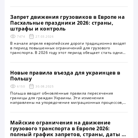
Запрет движения грузовиков в Европе на
Пасхальные праздники 2026: страны,
штрафы и контроль
7474
27.03.2026
В начале апреля европейские дороги традиционно входят
в период повышенных ограничений для грузового
транспорта. В 2026 году этот период обещает стать одним
из самых продолжительных за последние годы из-за
совпадения празднования Пасхи в большинстве стран
Европы. Власти усиливают регулирование движения
крупногабаритного транспорта, что напрямую влияет на
Новые правила въезда для украинцев в
логистические цепочки, сроки доставки и расходы бизнеса
Польшу
6150
30.08.2025
Польша вводит обновлённые правила пересечения
границы для граждан Украины. Эти изменения
направлены на упорядочение миграционных процессов,
усиление контроля за нелегальной занятостью и
гармонизацию польского законодательства с нормами
Европейского Союза
Майские ограничения на движение
грузового транспорта в Европе 2026:
полный график запретов, страны, даты и