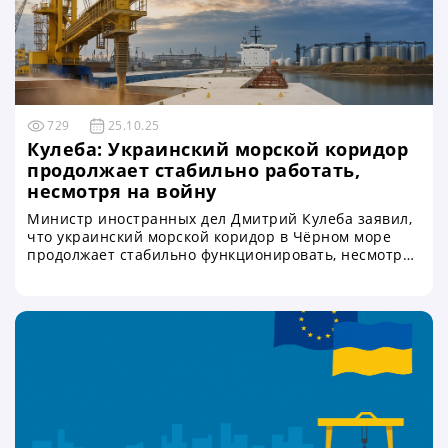
729
25.10.25
Кулеба: Украинский морской коридор
продолжает стабильно работать,
несмотря на войну
Министр иностранных дел Дмитрий Кулеба заявил,
что украинский морской коридор в Чёрном море
продолжает стабильно функционировать, несмотря
на постоянные угрозы со стороны России. По его
словам, работа коридора стала символом
устойчивости украинской экономики, доказав, что
Украина способна самостоятельно обеспечивать
безопасность судоходства и поддерживать экспорт
даже в условиях полномасштабной войны