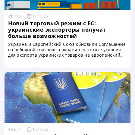
713
17.10.25
Новый торговый режим с ЕС:
украинские экспортеры получат
больше возможностей
Украина и Европейский Союз обновили Соглашение
о свободной торговле, сохранив льготные условия
для экспорта украинских товаров на европейский
рынок. Новый торговый режим, который начнет
действовать уже в этом году, предусматривает
продление автономных торговых преференций,
благодаря которым украинская продукция может
беспошлинно поступать в страны ЕС
654
15.10.25