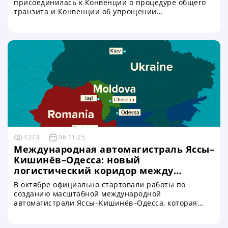
присоединилась к Конвенции о процедуре общего
транзита и Конвенции об упрощении
формальностей в торговле товарами. Это стало
отправной точкой для запуска системы NCTS (New
Computerised Transit System), известной как
«таможенный безвиз». Она позволила украинским
компаниям работать по европейским правилам
таможенного транзита, а Украина сделала
существенный шаг к интеграции во внутренний
рынок Европейского Союза
1273
06.11.25
Международная автомагистраль Яссы–
Кишинёв–Одесса: новый
логистический коридор между
Балтикой и Чёрным морем
В октябре официально стартовали работы по
созданию масштабной международной
автомагистрали Яссы–Кишинёв–Одесса, которая
соединит Украину, Молдову и Румынию с
общеевропейской сетью скоростных трасс