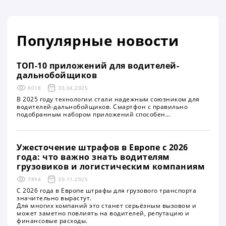
Популярные новости
ТОП-10 приложений для водителей-
дальнобойщиков
8018
30.04.2025
В 2025 году технологии стали надежным союзником для
водителей-дальнобойщиков. Смартфон с правильно
подобранным набором приложений способен
существенно облегчить работу на маршруте, обеспечить
безопасность и удобство в дороге. Вот ТОП-10 самых
полезных приложений, которые стоит иметь каждому
дальнобойщику
Ужесточение штрафов в Европе с 2026
года: что важно знать водителям
грузовиков и логистическим компаниям
7894
30.11.2025
С 2026 года в Европе штрафы для грузового транспорта
значительно вырастут.
Для многих компаний это станет серьёзным вызовом и
может заметно повлиять на водителей, репутацию и
финансовые расходы.