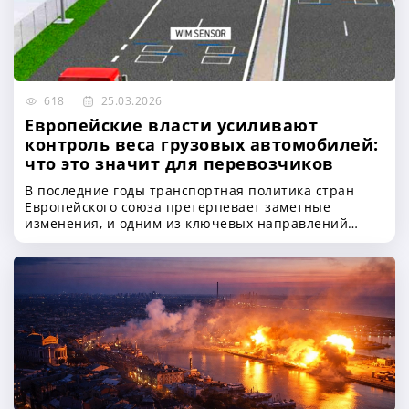
618
25.03.2026
Европейские власти усиливают
контроль веса грузовых автомобилей:
что это значит для перевозчиков
В последние годы транспортная политика стран
Европейского союза претерпевает заметные
изменения, и одним из ключевых направлений
становится ужесточение контроля за весом
грузовых автомобилей. Эта тенденция обусловлена
сразу несколькими факторами — от необходимости
повышения безопасности на дорогах до стремления
сохранить дорожную инфраструктуру и обеспечить
равные условия конкуренции для всех участников
рынка перевозок. Центральное место в новой
системе контроля занимают технологии
взвешивания транспортных средств в движении,
известные как Weigh in Motion (WIM), которые
постепенно становятся неотъемлемой частью