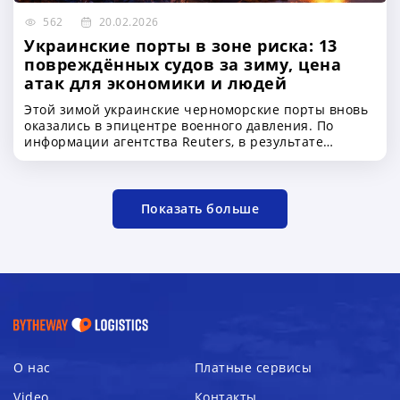
европейских автомагистралей
562
20.02.2026
Украинские порты в зоне риска: 13
повреждённых судов за зиму, цена
атак для экономики и людей
Этой зимой украинские черноморские порты вновь
оказались в эпицентре военного давления. По
информации агентства Reuters, в результате
российских ударов по портовой инфраструктуре
Украины пострадало как минимум 13 гражданских
судов. Речь идёт не только о повреждённом металле
или выбитых иллюминаторах — речь о миллионах
Показать больше
тонн продовольствия, валютных поступлениях
государства и безопасности людей, которые
работают в море
О нас
Платные сервисы
Video
Контакты