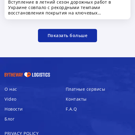
Вступление в летний сезон дорожных работ в
международных логистических
Украине совпало с рекордными темпами
маршрутах
восстановления покрытия на ключевых
автомагистралях страны. По данным Министерства
развития общин и территорий Украины, с начала
2026 года на автомобильных дорогах
государственного значения уже отремонтировано
Показать больше
около 14 миллионов квадратных метров дорожного
покрытия. Для транспортной отрасли это означает
улучшение условий перевозок, повышение
безопасности движения и более стабильную работу
логистических маршрутов внутри страны
О нас
Платные сервисы
Video
Контакты
Новости
F.A.Q
Блог
PRIVACY POLICY