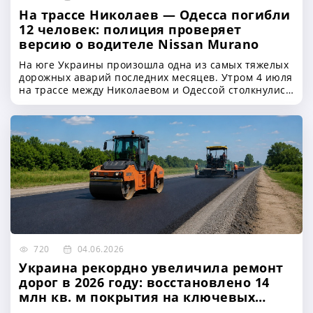
На трассе Николаев — Одесса погибли
12 человек: полиция проверяет
версию о водителе Nissan Murano
На юге Украины произошла одна из самых тяжелых
дорожных аварий последних месяцев. Утром 4 июля
на трассе между Николаевом и Одессой столкнулись
пассажирский микроавтобус Mercedes Sprinter и
грузовой автомобиль Volvo. В результате ДТП
погибли 12 человек, еще шестеро получили травмы
720
04.06.2026
Украина рекордно увеличила ремонт
дорог в 2026 году: восстановлено 14
млн кв. м покрытия на ключевых
трассах Киев–Чоп, Киев–Одесса и