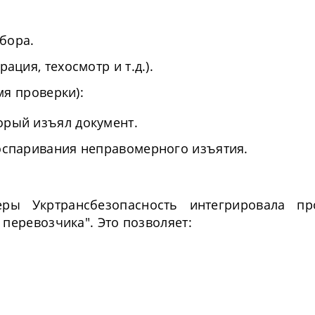
бора.
ация, техосмотр и т.д.).
мя проверки):
орый изъял документ.
 оспаривания неправомерного изъятия.
ры Укртрансбезопасность интегрировала пр
 перевозчика". Это позволяет: