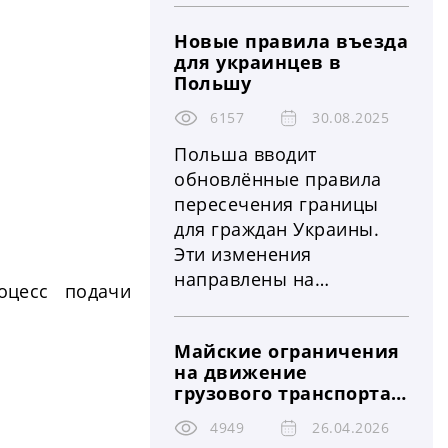
обещает стать одним из
Новые правила въезда
самых продолжительных
для украинцев в
за последние годы из-за
Польшу
совпадения
празднования Пасхи в
6157
30.08.2025
большинстве стран
Польша вводит
Европы. Власти
обновлённые правила
усиливают
пересечения границы
регулирование движения
для граждан Украины.
крупногабаритного
Эти изменения
транспорта, что
направлены на
оцесс подачи
напрямую влияет на
упорядочение
логистические цепочки,
миграционных
сроки доставки и
Майские ограничения
процессов, усиление
расходы бизнеса
на движение
контроля за нелегальной
грузового транспорта в
занятостью и
Европе 2026: полный
гармонизацию
4949
26.04.2026
график запретов,