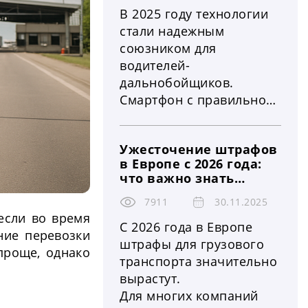
В 2025 году технологии
стали надежным
союзником для
водителей-
дальнобойщиков.
Смартфон с правильно
подобранным набором
приложений способен
Ужесточение штрафов
существенно облегчить
в Европе с 2026 года:
работу на маршруте,
что важно знать
обеспечить
водителям грузовиков
безопасность и удобство
7911
30.11.2025
и логистическим
если во время
в дороге. Вот ТОП-10
компаниям
С 2026 года в Европе
ние перевозки
самых полезных
штрафы для грузового
проще, однако
приложений, которые
транспорта значительно
стоит иметь каждому
вырастут.
дальнобойщику
Для многих компаний