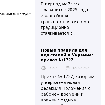
польского
страны, даты и
В период майских
влияние на логистику
законодательства с
праздников 2026 года
и перевозки
нормами Европейского
 минимизирует
европейская
Союза
транспортная система
традиционно
сталкивается с
повышенной нагрузкой.
На фоне роста трафика и
Новые правила для
праздничных выходных
водителей в Украине:
в ряде стран вводятся
приказ №1727
временные ограничения
полностью меняет
на движение
3552
05.02.2026
нормы рабочего
большегрузного
времени и отдыха —
Приказ № 1727, которым
что это значит для
транспорта. Эти меры
утверждена новая
перевозчиков, бизнеса
охватывают ключевые
редакция Положения о
и безопасности на
автомагистрали и
рабочем времени и
дорогах
важнейшие
времени отдыха
транспортные коридоры,