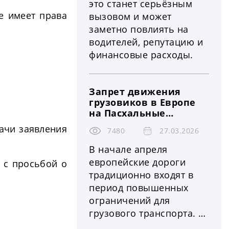
это станет серьёзным
е имеет права
вызовом и может
заметно повлиять на
водителей, репутацию и
финансовые расходы.
Запрет движения
грузовиков в Европе
на Пасхальные
праздники 2026:
ачи заявления
7480
27.03.2026
страны, штрафы и
контроль
В начале апреля
европейские дороги
 с просьбой о
традиционно входят в
период повышенных
ограничений для
грузового транспорта. В
2026 году этот период