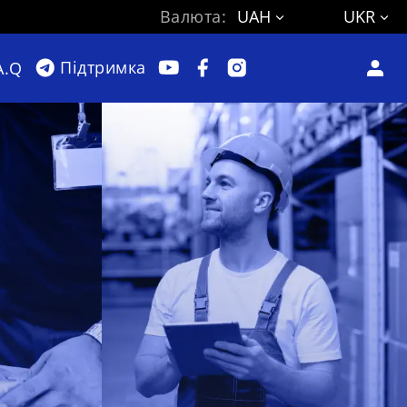
Валюта:
UAH
UKR
Підтримка
A.Q