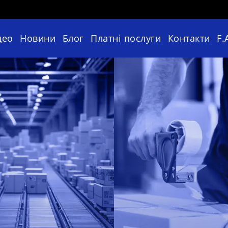
део
Новини
Блог
Платні послуги
Контакти
F.