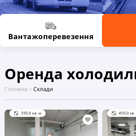
Вантажоперевезення
Оренда холодил
Головна
Склади
секція каталогу
350,0 кв. м.
450,0 кв.