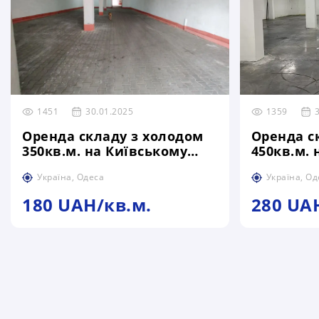
1451
30.01.2025
1359
Оренда складу з холодом
Оренда с
350кв.м. на Київському
450кв.м. 
шосе
шосе
Україна, Одеса
Україна, Од
180 UAH/кв.м.
280 UA