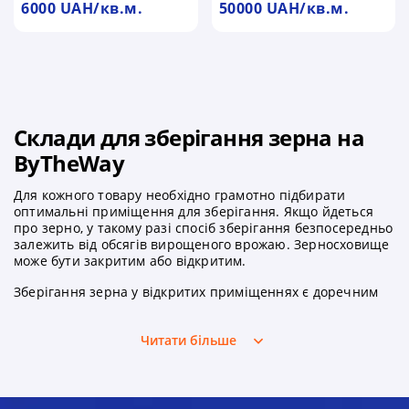
6000 UAH/кв.м.
50000 UAH/кв.м.
Склади для зберігання зерна на
ByTheWay
Для кожного товару необхідно грамотно підбирати
оптимальні приміщення для зберігання. Якщо йдеться
про зерно, у такому разі спосіб зберігання безпосередньо
залежить від обсягів вирощеного врожаю. Зерносховище
може бути закритим або відкритим.
Зберігання зерна у відкритих приміщеннях є доречним
виключно для свіжого врожаю, а закриті приміщення
підходять для тривалого зберігання зернової маси без
Читати більше
зміни показників якості. У такому разі застосовуються
силоси, склади підлогового типу. Альтернативне рішення,
яке також зараз часто використовують, — зберігання
зерна у спеціальних поліетиленових рукавах на полях.
Але найкраще рішення – оренда складу для зберігання