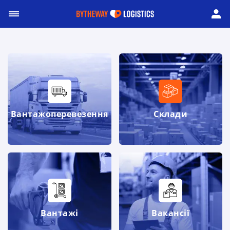
Вантажоперевезення
Склади
Вантажі
Вакансії