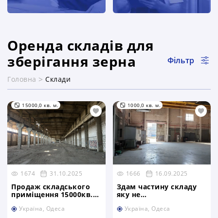
Оренда складів для
зберігання зерна
Фільтр
Головна
Склади
секція каталогу
15000,0 кв. м.
1000,0 кв. м.
1674
31.10.2025
1666
16.09.2025
Продаж складського
Здам частину складу
приміщення 15000кв.м.
яку не
В Одесі
використовуємо.
Україна, Одеса
Україна, Одеса