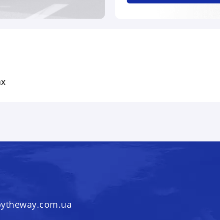
ах
bytheway.com.ua