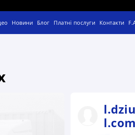
део
Новини
Блог
Платні послуги
Контакти
F.
х
l.dz
l.co