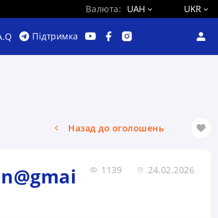
Валюта:
UAH
UKR
Підтримка
A.Q
Назад до оголошень
iun@gmai
1139
24.02.2026
m