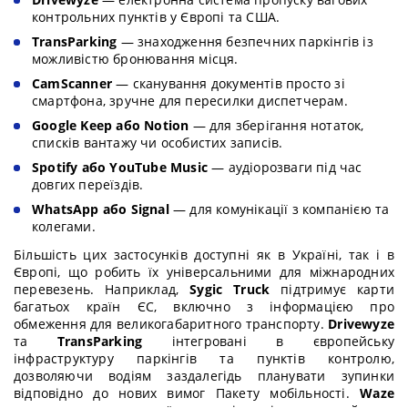
контрольних пунктів у Європі та США.
TransParking
— знаходження безпечних паркінгів із
можливістю бронювання місця.
CamScanner
— сканування документів просто зі
смартфона, зручне для пересилки диспетчерам.
Google Keep або Notion
— для зберігання нотаток,
списків вантажу чи особистих записів.
Spotify або YouTube Music
— аудіорозваги під час
довгих переїздів.
WhatsApp або Signal
— для комунікації з компанією та
колегами.
Більшість цих застосунків доступні як в Україні, так і в
Європі, що робить їх універсальними для міжнародних
перевезень. Наприклад,
Sygic Truck
підтримує карти
багатьох країн ЄС, включно з інформацією про
обмеження для великогабаритного транспорту.
Drivewyze
та
TransParking
інтегровані в європейську
інфраструктуру паркінгів та пунктів контролю,
дозволяючи водіям заздалегідь планувати зупинки
відповідно до нових вимог Пакету мобільності.
Waze