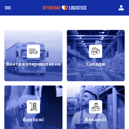
Вантажоперевезення
Склади
Вантажі
Вакансії