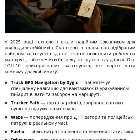
У 2025 році технології стали надійним союзником для
водіїв-далекобійників. Смартфон із правильно підібраним
набором застосунків здатен істотно полегшити роботу на
маршруті, забезпечити безпеку та зручність у дорозі. Ось
ТОП-10 найкорисніших застосунків, які варто мати
кожному далекобійнику:
Truck GPS Navigation by Sygic
— забезпечує
спеціальну навігацію для вантажівок із урахуванням
габаритів, ваги та заборон на маршруті.
Trucker Path
— карта паркінгів, заправок, вагових
пунктів і відгуки інших водіїв.
Waze
— попередження про ДТП, затори та поліцейські
патрулі в реальному часі.
Fuelio
— облік витрат пального та ведення статистики.
Drivewyze
— електронна система пропуску вагових