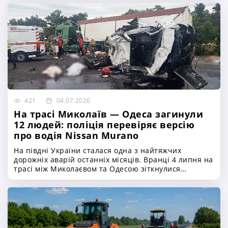
421
04.07.2026
На трасі Миколаїв — Одеса загинули
12 людей: поліція перевіряє версію
про водія Nissan Murano
На півдні України сталася одна з найтяжчих
дорожніх аварій останніх місяців. Вранці 4 липня на
трасі між Миколаєвом та Одесою зіткнулися
пасажирський мікроавтобус Mercedes Sprinter і
вантажний автомобіль Volvo. Унаслідок ДТП
загинули 12 людей, ще шестеро дістали травми