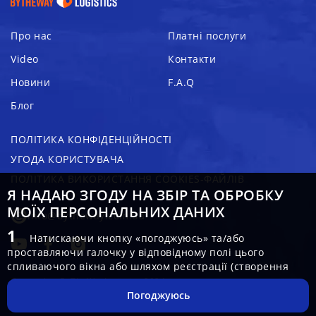
Про нас
Платні послуги
Video
Контакти
Новини
F.A.Q
Блог
ПОЛІТИКА КОНФІДЕНЦІЙНОСТІ
УГОДА КОРИСТУВАЧА
ПОЛІТИКА ВИКОРИСТАННЯ COOKIES-ФАЙЛІВ
Я НАДАЮ ЗГОДУ НА ЗБІР ТА ОБРОБКУ
МОЇХ ПЕРСОНАЛЬНИХ ДАНИХ
info@bytheway.com.ua
Натискаючи кнопку «погоджуюсь» та/або
проставляючи галочку у відповідному полі цього
спливаючого вікна або шляхом реєстрації (створення
особистого кабінету) на веб-сайті за адресою:
Copyright - ByTheWayLogistics 2024
https://bytheway.com.ua/
(далі – «Платформа»),
Погоджуюсь
Користувач – суб’єкт персональних даних добровільно,