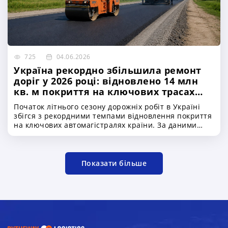
725
04.06.2026
Україна рекордно збільшила ремонт
доріг у 2026 році: відновлено 14 млн
кв. м покриття на ключових трасах
Київ–Чоп, Київ–Одеса та міжнародних
Початок літнього сезону дорожніх робіт в Україні
логістичних маршрутах
збігся з рекордними темпами відновлення покриття
на ключових автомагістралях країни. За даними
Міністерства розвитку громад та територій України,
з початку 2026 року на автомобільних дорогах
державного значення вже відремонтовано близько
14 мільйонів квадратних метрів дорожнього
Показати більше
покриття. Для транспортної галузі це означає
покращення умов перевезень, підвищення безпеки
руху та більш стабільну роботу логістичних
маршрутів усередині країни