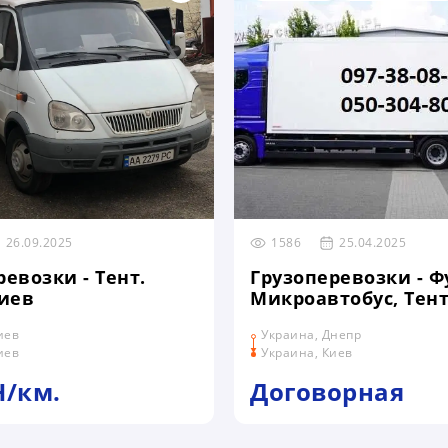
26.09.2025
1586
25.04.2025
евозки - Тент.
Грузоперевозки - Ф
Киев
Микроавтобус, Тент
Цельномет. Днепр -
иев
Украина, Днепр
иев
Украина, Киев
H/км.
Договорная