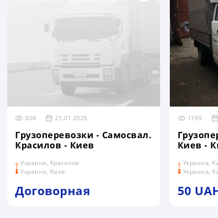
804
21.01.2026
1769
Грузоперевозки - Самосвал.
Грузопер
Красилов - Киев
Киев - 
Украина, Красилов
Украина, К
Украина, Киев
Украина, К
Договорная
50 UA