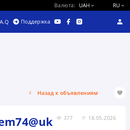
Валюта:
UAH
RU
Поддержка
.A.Q
Назад к объявлениям
rem74@uk
377
18.05.2026