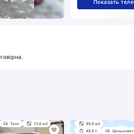
Показать тел
говірна.
Тент
15,0 м3
90,0 м3
40,0 т.
Цельномет