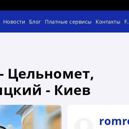
Новости
Блог
Платные сервисы
Контакты
F
- Цельномет,
цкий - Киев
rom