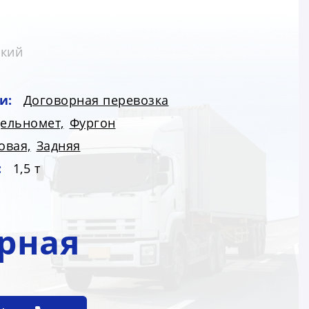
цкий
и:
Договорная перевозка
ельномет,
Фургон
овая,
Задняя
:
1,5 т
рная