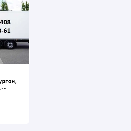
ургон,
,
 Киев