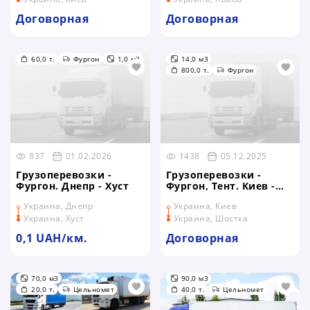
Договорная
Договорная
60,0 т.
Фургон
1,0 м3
14,0 м3
800,0 т.
Фургон
837
01.02.2026
1438
05.12.2025
Грузоперевозки -
Грузоперевозки -
Фургон. Днепр - Хуст
Фургон, Тент. Киев -
Шостка
Украина, Днепр
Украина, Киев
Украина, Хуст
Украина, Шостка
0,1 UAH/км.
Договорная
70,0 м3
90,0 м3
20,0 т.
Цельномет
40,0 т.
Цельномет