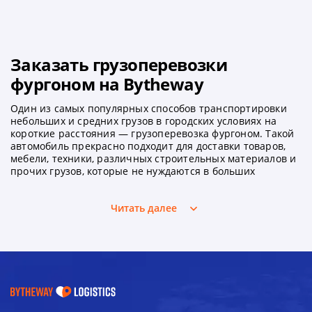
Сумы
Заказать грузоперевозки
фургоном на Bytheway
Один из самых популярных способов транспортировки
небольших и средних грузов в городских условиях на
короткие расстояния — грузоперевозка фургоном. Такой
автомобиль прекрасно подходит для доставки товаров,
мебели, техники, различных строительных материалов и
прочих грузов, которые не нуждаются в больших
грузовиках, специальных условиях перевозки.
Преимущества грузоперевозок
Читать далее
фургоном
Почему стоит выбрать именно грузоперевозку фургоном?
На это есть как минимум несколько причин:
Экономичность. Использование такого транспорта
обходится дешевле, чем аренда крупного грузовика,