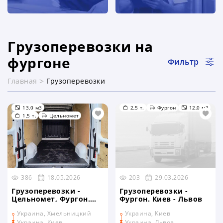
Грузоперевозки на
фургоне
Фильтр
Главная
Грузоперевозки
раздел каталога
13,0 м3
2,5 т.
Фургон
12,0 м3
1,5 т.
Цельномет
386
18.05.2026
203
29.03.2026
Грузоперевозки -
Грузоперевозки -
Цельномет, Фургон.
Фургон. Киев - Львов
Хмельницкий - Киев
Украина, Хмельницкий
Украина, Киев
Украина, Киев
Украина, Львов