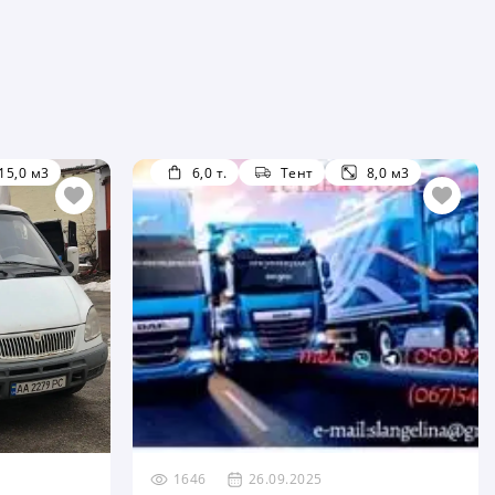
15,0 м3
6,0 т.
Тент
8,0 м3
1646
26.09.2025