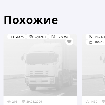
Похожие
2,5 т.
Фургон
12,0 м3
14,0 м
800,0 т
203
29.03.2026
1450