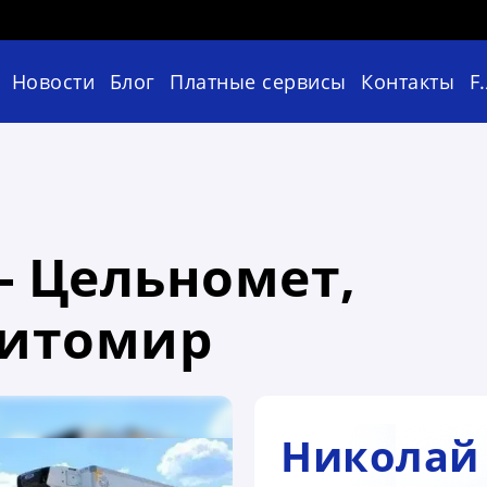
Новости
Блог
Платные сервисы
Контакты
F
- Цельномет,
Житомир
Николай