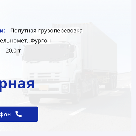
и:
Попутная грузоперевозка
ельномет,
Фургон
:
20,0 т
рная
ефон