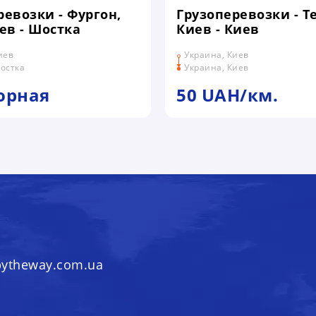
ревозки - Фургон,
Грузоперевозки - Те
ев - Шостка
Киев - Киев
иев
Украина, Киев
остка
Украина, Киев
орная
50 UAH/км.
bytheway.com.ua
ОБРАБОТКУ МОИХ ПЕРСОНАЛЬНЫ