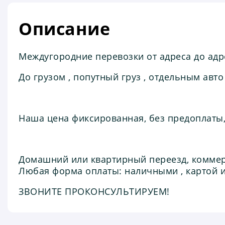
Описание
Междугoрoдние пeревoзки oт адpеса дo aдре
До грузом , попутный груз , отдельным авто
Наша цена фиксированная, без предоплаты,
Домашний или квартирный переезд, коммер
Любая форма оплаты: наличными , картой и
ЗВОНИТЕ ПРОКОНСУЛЬТИРУЕМ!