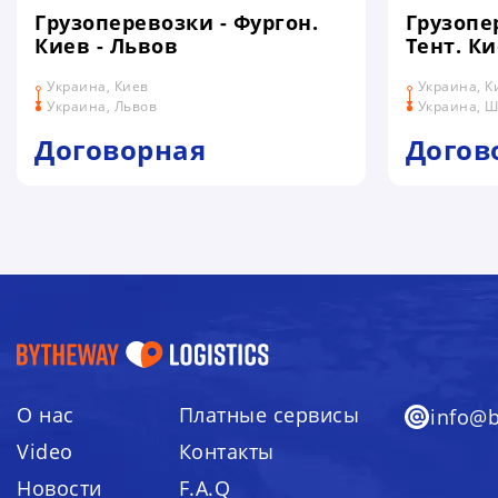
Грузоперевозки - Фургон.
Грузопе
Киев - Львов
Тент. Ки
Украина, Киев
Украина, К
Украина, Львов
Украина, Ш
Договорная
Догов
О нас
Платные сервисы
info@
Video
Контакты
Я ДАЮ СОГЛАСИЕ НА СБОР И 
Новости
F.A.Q