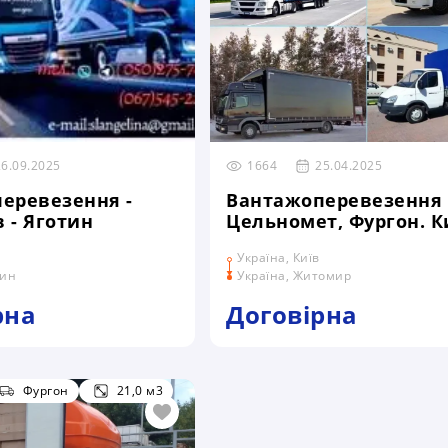
26.09.2025
1664
25.04.2025
еревезення -
Вантажоперевезення 
в - Яготин
Цельномет, Фургон. Ки
Житомир
Україна, Київ
тин
Україна, Житомир
рна
Договірна
Фургон
21,0 м3