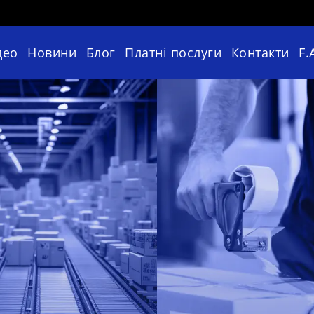
део
Новини
Блог
Платні послуги
Контакти
F.