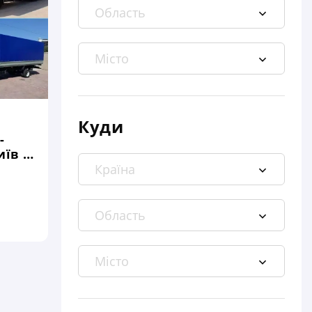
Куди
-
їв -