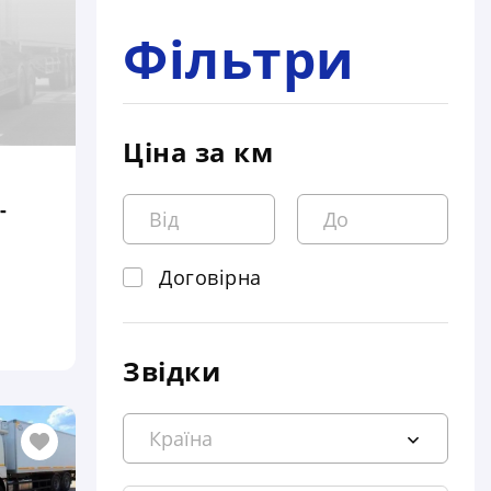
Фільтри
Ціна за км
-
Договірна
Звідки