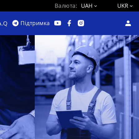
Валюта:
UAH
UKR
Підтримка
A.Q