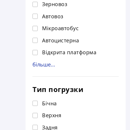
Зерновоз
Автовоз
Мікроавтобус
Автоцистерна
Відкрита платформа
більше...
Контейнеровоз
Відкрита бортова
Тип погрузки
Рефрижератор
Тент
Бічна
Цельномет
Верхня
Евакуатор
Задня