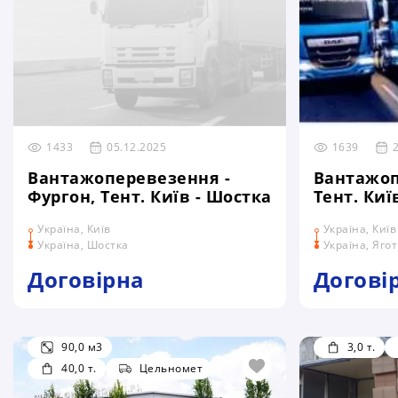
1433
05.12.2025
1639
Вантажоперевезення -
Вантажоп
Фургон, Тент. Київ - Шостка
Тент. Киї
Україна, Київ
Україна, Київ
Україна, Шостка
Україна, Яго
Договірна
Догові
90,0 м3
3,0 т.
40,0 т.
Цельномет