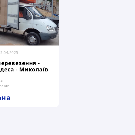
25.04.2025
еревезення -
Одеса - Миколаїв
са
олаїв
рна