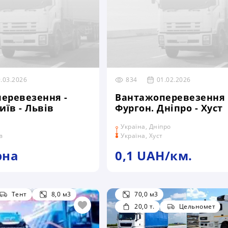
.03.2026
834
01.02.2026
еревезення -
Вантажоперевезення 
иїв - Львів
Фургон. Дніпро - Хуст
Україна, Дніпро
в
Україна, Хуст
рна
0,1 UAH/км.
Тент
8,0 м3
70,0 м3
20,0 т.
Цельномет