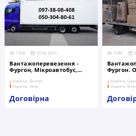
1588
25.04.2025
1584
Вантажоперевезення -
Вантажоп
Фургон, Мікроавтобус,
Фургон. 
Тент, Цельномет. Дніпро -
Україна, Дніпро
Україна, Оде
Київ
Україна, Київ
Україна, Мик
Договірна
Догові