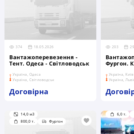
374
18.05.2026
203
29
Вантажоперевезення -
Вантажоп
Тент. Одеса - Світловодськ
Фургон. К
Україна, Одеса
Україна, Київ
Україна, Світловодськ
Україна, Льві
Договірна
Догові
14,0 м3
6,0 т.
800,0 т.
Фургон