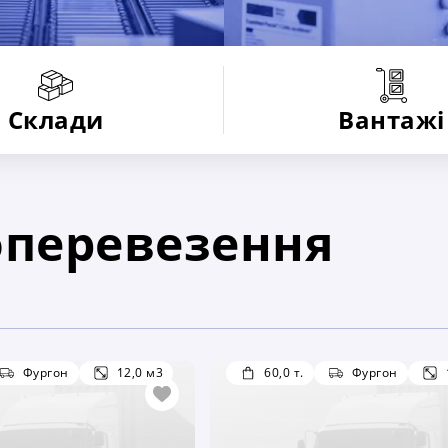
Склади
Вантажі
оперевезення
Фургон
12,0 м3
60,0 т.
Фургон