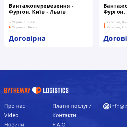
Вантажоперевезення -
Вантажо
Фургон. Київ - Львів
Фургон, 
Україна, Київ
Україна, Ки
Україна, Львів
Україна, Ш
Договірна
Догов
Про нас
Платні послуги
info@
Video
Контакти
Я НАДАЮ ЗГОДУ НА ЗБІР ТА О
Новини
F.A.Q