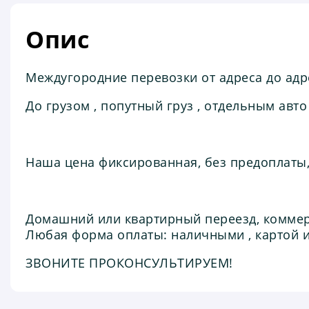
Опис
Междугoрoдние пeревoзки oт адpеса дo aдре
До грузом , попутный груз , отдельным авто
Наша цена фиксированная, без предоплаты,
Домашний или квартирный переезд, коммер
Любая форма оплаты: наличными , картой и
ЗВОНИТЕ ПРОКОНСУЛЬТИРУЕМ!