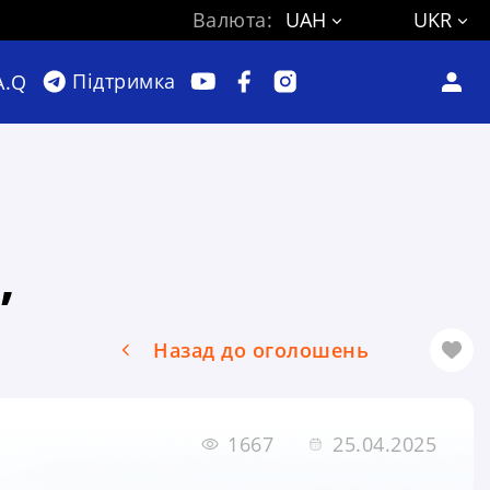
Валюта:
UAH
UKR
Підтримка
A.Q
,
Назад до оголошень
1667
25.04.2025