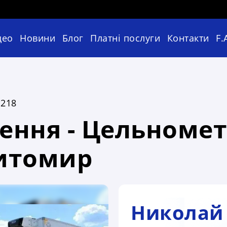
део
Новини
Блог
Платні послуги
Контакти
F.
218
ення - Цельномет
Житомир
Николай