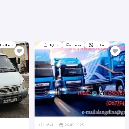
15,0 м3
6,0 т.
Тент
8,0 м3
1641
26.09.2025