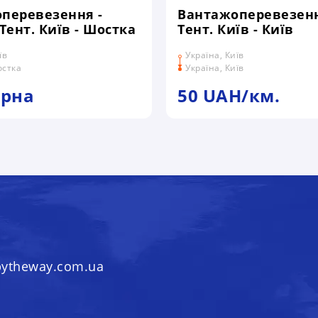
перевезення -
Вантажоперевезенн
Тент. Київ - Шостка
Тент. Київ - Київ
їв
Україна, Київ
остка
Україна, Київ
ірна
50 UAH/км.
bytheway.com.ua
БРОБКУ МОЇХ ПЕРСОНАЛЬНИХ ДА