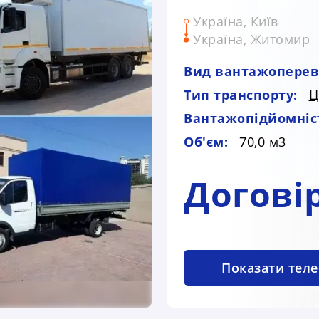
Україна, Київ
Україна, Житомир
Вид вантажоперев
Тип транспорту:
Ц
Вантажопідйомніс
Об'єм:
70,0 м3
Догові
Показати тел