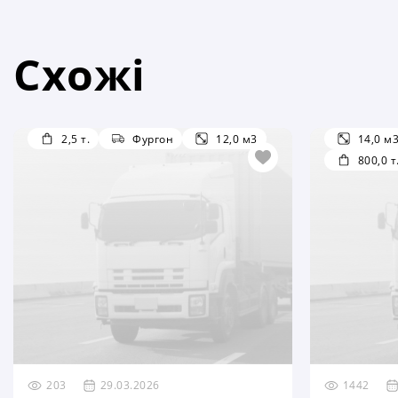
Схожі
2,5 т.
Фургон
12,0 м3
14,0 м
800,0 т
203
29.03.2026
1442