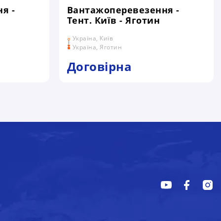
я -
Вантажоперевезення -
Тент. Київ - Яготин
Україна, Київ
Україна, Яготин
Договірна
НИХ