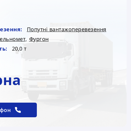
езення:
Попутні вантажоперевезення
ельномет,
Фургон
ть:
20,0 т
рна
ефон