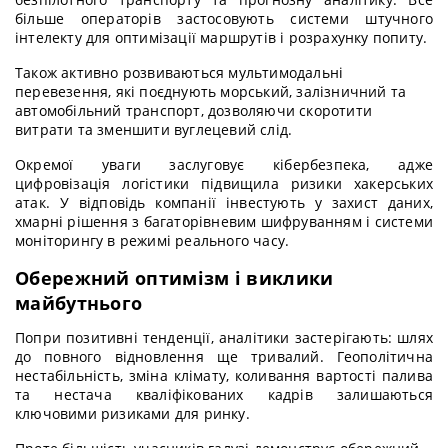
більше операторів застосовують системи штучного
інтелекту для оптимізації маршрутів і розрахунку попиту.
Також активно розвиваються мультимодальні
перевезення, які поєднують морський, залізничний та
автомобільний транспорт, дозволяючи скоротити
витрати та зменшити вуглецевий слід.
Окремої уваги заслуговує кібербезпека, адже
цифровізація логістики підвищила ризики хакерських
атак. У відповідь компанії інвестують у захист даних,
хмарні рішення з багаторівневим шифруванням і системи
моніторингу в режимі реального часу.
Обережний оптимізм і виклики
майбутнього
Попри позитивні тенденції, аналітики застерігають: шлях
до повного відновлення ще тривалий. Геополітична
нестабільність, зміна клімату, коливання вартості палива
та нестача кваліфікованих кадрів залишаються
ключовими ризиками для ринку.