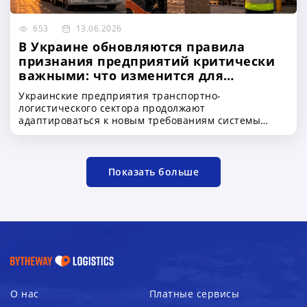
653
13.06.2026
В Украине обновляются правила
признания предприятий критически
важными: что изменится для
логистического бизнеса и как
Украинские предприятия транспортно-
оформить бронирование работников
логистического сектора продолжают
адаптироваться к новым требованиям системы
бронирования военнообязанных сотрудников. На
фоне военного положения особое значение
приобретает получение статуса критически важного
предприятия, который позволяет сохранять
Показать больше
ключевых специалистов и обеспечивать
бесперебойную работу бизнеса
О нас
Платные сервисы