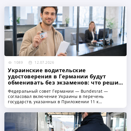
1089
12.07.2026
Украинские водительские
удостоверения в Германии будут
обменивать без экзаменов: что решил
Bundesrat
Федеральный совет Германии — Bundesrat —
согласовал включение Украины в перечень
государств, указанных в Приложении 11 к
Положению о допуске лиц к дорожному движению —
Anlage 11 Fahrerlaubnis-Verordnung, или FeV. После
вступления изменений в силу владельцы
украинских водительских удостоверений смогут
обменивать их на немецкие без сдачи