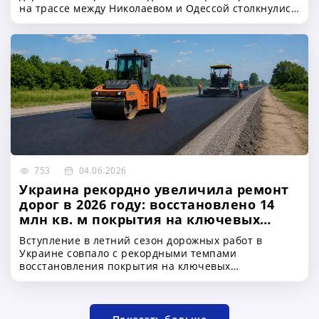
на трассе между Николаевом и Одессой столкнулись
пассажирский микроавтобус Mercedes Sprinter и
грузовой автомобиль Volvo. В результате ДТП
погибли 12 человек, еще шестеро получили травмы
753
04.06.2026
Украина рекордно увеличила ремонт
дорог в 2026 году: восстановлено 14
млн кв. м покрытия на ключевых
трассах Киев–Чоп, Киев–Одесса и
Вступление в летний сезон дорожных работ в
международных логистических
Украине совпало с рекордными темпами
маршрутах
восстановления покрытия на ключевых
автомагистралях страны. По данным Министерства
развития общин и территорий Украины, с начала
2026 года на автомобильных дорогах
государственного значения уже отремонтировано