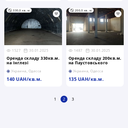
330,0 кв. м.
200,0 кв. м.
1527
30.01.2025
1487
30.01.2025
Оренда складу 330кв.м.
Оренда складу 200кв.м.
на Інглезі
на Паустовського
Украина, Одесса
Украина, Одесса
140 UAH/кв.м.
135 UAH/кв.м.
1
2
3