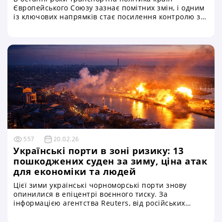
Європейського Союзу зазнає помітних змін, і одним
із ключових напрямків стає посилення контролю за
вагою вантажних автомобілів. Ця тенденція
зумовлена одразу кількома факторами — від
необхідності підвищення безпеки на дорогах до
прагнення зберегти дорожню інфраструктуру та
забезпечити рівні умови конкуренції для всіх
учасників ринку перевезень. Центральне місце в
новій системі контролю займають технології
зважування транспортних засобів у русі, відомі як
Weigh in Motion (WIM), які поступово стають
невід’ємною частиною європейських
автомагістралей
557
20.02.26
Українські порти в зоні ризику: 13
пошкоджених суден за зиму, ціна атак
для економіки та людей
Цієї зими українські чорноморські порти знову
опинилися в епіцентрі воєнного тиску. За
інформацією агентства Reuters, від російських
ударів по портовій інфраструктурі України
постраждало щонайменше 13 цивільних суден.