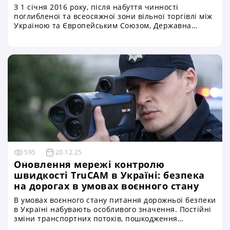
З 1 січня 2016 року, після набуття чинності
поглибленої та всеосяжної зони вільної торгівлі між
Україною та Європейським Союзом, Державна
митна служба України почала масову видачу
сертифікатів з перевезення товарів форми EUR.1. За
майже десятирічний період українські підприємці
отримали понад 1,5 млн таких сертифікатів, що
стало одним із найбільш показових індикаторів
практичної інтеграції України до європейського
економічного простору
595
20.12.25
Оновлення мережі контролю
швидкості TruCAM в Україні: безпека
на дорогах в умовах воєнного стану
В умовах воєнного стану питання дорожньої безпеки
в Україні набувають особливого значення. Постійні
зміни транспортних потоків, пошкодження
інфраструктури, переміщення військової техніки та