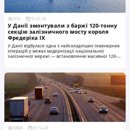
573
11.01.26
У Данії змонтували з баржі 120-тонну
секцію залізничного мосту короля
Фредеріка IX
У Данії відбулася одна з найскладніших інженерних
операцій у межах модернізації національної
залізничної мережі — встановлення масивної 120-
тонної секції нового залізничного мосту короля
Фредеріка IX безпосередньо з баржі. Цей етап став
символом поєднання класичних мостобудівних
традицій та сучасних технологій, що визначають
майбутнє європейської транспортної
інфраструктури
2006
31.12.25