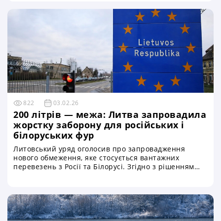
Йдеться не лише про пошкоджений метал чи вибиті
ілюмінатори — мова про мільйони тонн
продовольства, валютні надходження держави та
безпеку людей, які працюють у морі
822
03.02.26
200 літрів — межа: Литва запровадила
жорстку заборону для російських і
білоруських фур
Литовський уряд оголосив про запровадження
нового обмеження, яке стосується вантажних
перевезень з Росії та Білорусі. Згідно з рішенням
Кабінету міністрів, на територію країни заборонено
в’їзд вантажних автомобілів, у паливних баках яких
міститься понад 200 літрів пального. Про це
офіційно повідомила пресслужба уряду Литви,
наголосивши, що захід має економічний і
фіскальний характер та спрямований на захист