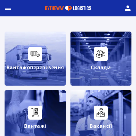
Вантажоперевезення
Склади
Вантажі
Вакансії