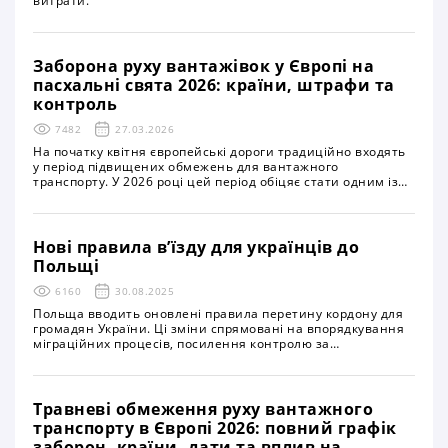
витрати.
Заборона руху вантажівок у Європі на
пасхальні свята 2026: країни, штрафи та
контроль
7482
27.03.2026
На початку квітня європейські дороги традиційно входять
у період підвищених обмежень для вантажного
транспорту. У 2026 році цей період обіцяє стати одним із
найдовших за останні роки через календарний збіг
святкування Великдень у більшості країн Європи. Влада
держав посилює регулювання руху великовантажного
транспорту, що безпосередньо впливає на логістичні
Нові правила в’їзду для українців до
ланцюги, строки доставки та витрати бізнесу
Польщі
6160
30.08.2025
Польща вводить оновлені правила перетину кордону для
громадян України. Ці зміни спрямовані на впорядкування
міграційних процесів, посилення контролю за
нелегальною зайнятістю та гармонізацію польського
законодавства з нормами Європейського Союзу
Травневі обмеження руху вантажного
транспорту в Європі 2026: повний графік
заборон, країни, дати та вплив на