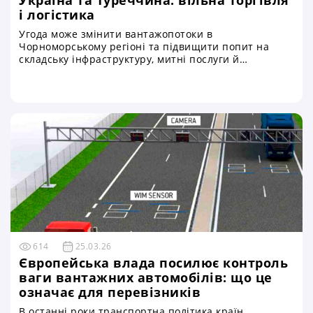
Україна та Туреччина: вільна торгівля
і логістика
Угода може змінити вантажопотоки в
Чорноморському регіоні та підвищити попит на
складську інфраструктуру, митні послуги й
розподільчі центри в Україні
614
25.03.26
Європейська влада посилює контроль
ваги вантажних автомобілів: що це
означає для перевізників
В останні роки транспортна політика країн