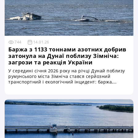
національних інтересів
744
14.01.26
Баржа з 1133 тоннами азотних добрив
затонула на Дунаї поблизу Зімніча:
загрози та реакція України
У середині січня 2026 року на річці Дунай поблизу
румунського міста Зімніча стався серйозний
транспортний і екологічний інцидент: баржа,
завантажена 1 133 тоннами азотних добрив,
повністю занурилася під воду, спричинивши
загрозу забруднення однієї з головних водних
артерій Європи