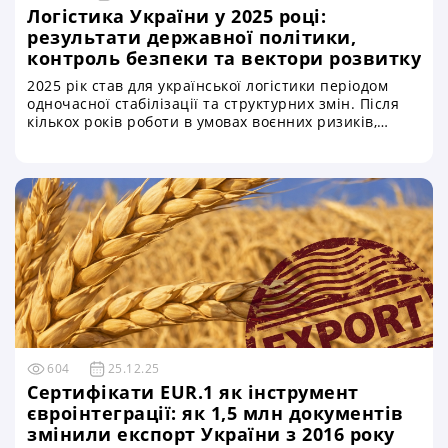
Логістика України у 2025 році:
результати державної політики,
контроль безпеки та вектори розвитку
2025 рік став для української логістики періодом
одночасної стабілізації та структурних змін. Після
кількох років роботи в умовах воєнних ризиків,
обмеженої пропускної спроможності інфраструктури
та постійного тиску на експортні маршрути,
транспортна система країни поступово переходила
від режиму кризового реагування до більш
системного управління. Ключову роль у цьому
процесі відігравали Міністерство розвитку громад
та територій України та Укртрансбезпека,
діяльність яких у 2025 році безпосередньо впливала
на ефективність внутрішніх і міжнародних
логістичних ланцюгів
604
25.12.25
Сертифікати EUR.1 як інструмент
євроінтеграції: як 1,5 млн документів
змінили експорт України з 2016 року