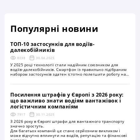
структурну трансформацію логістики, яка відбулася
в умовах війни, переорієнтації економіки та
інтеграції України до європейського транспортного
простору. Режим відкритих перевезень став одним
Популярні новини
із ключових факторів підтримки експорту,
стабільності постачань і збереження економічної
активності в складний період
ТОП-10 застосунків для водіїв-
далекобійників
8038
30.04.2025
У 2025 році технології стали надійним союзником для
водіїв-далекобійників. Смартфон із правильно підібраним
набором застосунків здатен істотно полегшити роботу на
маршруті, забезпечити безпеку та зручність у дорозі. Ось
ТОП-10 найкорисніших застосунків, які варто мати
кожному далекобійнику
Посилення штрафів у Європі з 2026 року:
що важливо знати водіям вантажівок і
логістичним компаніям
7917
30.11.2025
З 2026 року в Європі штрафи для вантажного транспорту
значно зростуть.
Для багатьох компаній це стане серйозним викликом і
може відчутно вплинути на водіїв, репутацію та фінансові