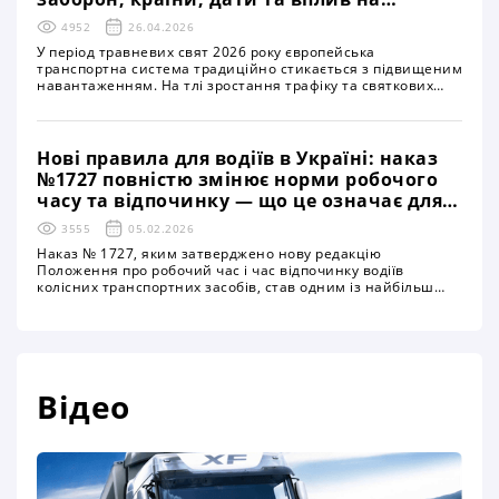
логістику і перевезення
4952
26.04.2026
У період травневих свят 2026 року європейська
транспортна система традиційно стикається з підвищеним
навантаженням. На тлі зростання трафіку та святкових
вихідних у низці країн запроваджуються тимчасові
обмеження на рух великовантажного транспорту. Ці
заходи охоплюють ключові автомагістралі та
найважливіші транспортні коридори, що безпосередньо
Нові правила для водіїв в Україні: наказ
впливає на логістичні ланцюги та вимагає від перевізників
№1727 повністю змінює норми робочого
особливої уваги до планування маршрутів
часу та відпочинку — що це означає для
перевізників, бізнесу й безпеки на
3555
05.02.2026
дорогах
Наказ № 1727, яким затверджено нову редакцію
Положення про робочий час і час відпочинку водіїв
колісних транспортних засобів, став одним із найбільш
помітних нормативних оновлень у сфері автомобільних
перевезень за останній час. Документ уже зареєстрований
Міністерством юстиції України та офіційно опублікований.
Про його ухвалення повідомило Міністерство розвитку
громад і територій України
Відео