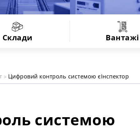
Склади
Вантажі
іт
Цифровий контроль системою єІнспектор
оль системою