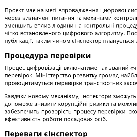
Проєкт має на меті впровадження цифрової сист
через визначені питання та механізми контрол
зменшить вплив людини на контрольні процедур
чітко встановленого цифрового алгоритму. Пост
публікації, таким чином єІнспектор планується 
Процедура перевірки
Процес цифровізації включатиме так званий «че
перевірок. Міністерство розвитку громад найб
проводитимуться перевірки транспортних засоб
Завдяки новому механізму, інспектори зможуть
допоможе знизити корупційні ризики та можливо
забезпечить прозорість процесу перевірки, ск
ефективність роботи посадових осіб.
Переваги єІнспектор