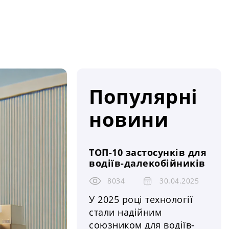
Популярні
новини
ТОП-10 застосунків для
водіїв-далекобійників
8034
30.04.2025
У 2025 році технології
стали надійним
союзником для водіїв-