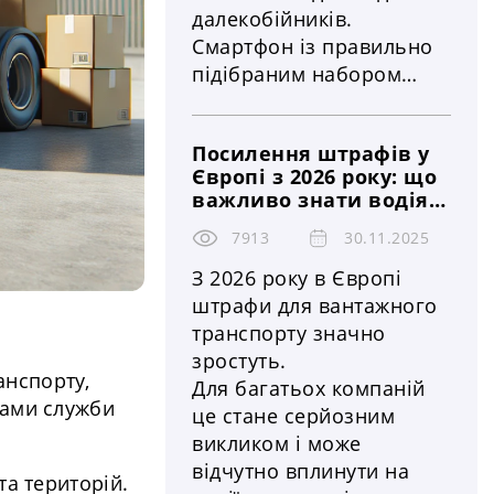
далекобійників.
Смартфон із правильно
підібраним набором
застосунків здатен
істотно полегшити
Посилення штрафів у
роботу на маршруті,
Європі з 2026 року: що
забезпечити безпеку та
важливо знати водіям
зручність у дорозі. Ось
вантажівок і
ТОП-10 найкорисніших
7913
30.11.2025
логістичним
застосунків, які варто
компаніям
З 2026 року в Європі
мати кожному
штрафи для вантажного
далекобійнику
транспорту значно
зростуть.
анспорту,
Для багатьох компаній
рами служби
це стане серйозним
викликом і може
відчутно вплинути на
та територій.