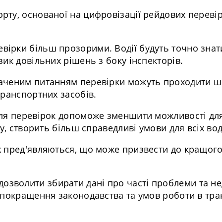
ту, основаної на цифровізації рейдових перевіро
ірки більш прозорими. Водії будуть точно знати
ик довільних рішень з боку інспекторів.
значеним питанням перевірки можуть проходити 
транспортних засобів.
для перевірок допоможе зменшити можливості для
у, створить більш справедливі умови для всіх воді
их пред'являються, що може призвести до кращог
зволити збирати дані про часті проблеми та нед
 покращення законодавства та умов роботи в тра