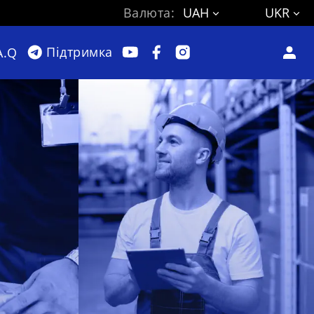
Валюта:
UAH
UKR
Підтримка
A.Q