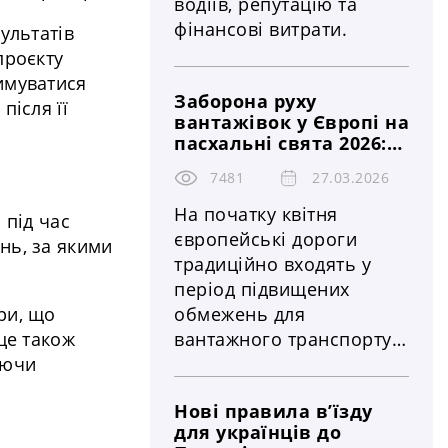
водіїв, репутацію та
фінансові витрати.
ультатів
проєкту
имуватися
Заборона руху
після її
вантажівок у Європі на
пасхальні свята 2026:
країни, штрафи та
7481
27.03.2026
контроль
На початку квітня
 під час
європейські дороги
нь, за якими
традиційно входять у
період підвищених
обмежень для
ри, що
вантажного транспорту.
це також
У 2026 році цей період
уючи
обіцяє стати одним із
Нові правила в’їзду
найдовших за останні
для українців до
роки через календарний