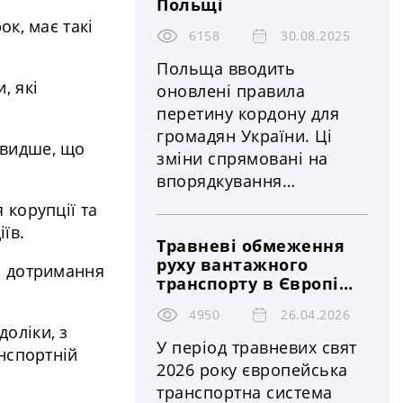
Польщі
збіг святкування
к, має такі
Великдень у більшості
6158
30.08.2025
країн Європи. Влада
Польща вводить
держав посилює
, які
оновлені правила
регулювання руху
перетину кордону для
великовантажного
громадян України. Ці
швидше, що
транспорту, що
зміни спрямовані на
безпосередньо впливає
впорядкування
на логістичні ланцюги,
міграційних процесів,
 корупції та
строки доставки та
посилення контролю за
їв.
витрати бізнесу
Травневі обмеження
нелегальною зайнятістю
руху вантажного
та гармонізацію
о дотримання
транспорту в Європі
польського
2026: повний графік
законодавства з
4950
26.04.2026
заборон, країни, дати
оліки, з
нормами Європейського
та вплив на логістику і
У період травневих свят
нспортній
перевезення
Союзу
2026 року європейська
транспортна система