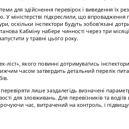
еми для здійснення перевірок і виведення їх рез
ю. У міністерстві підкреслили, що впровадження 
и, оскільки інспектори будуть зобов'язані дотр
анова Кабміну набере чинності через три місяці 
запустити у травні цього року.
к-ліст», якого повинні дотримуватись інспектори
лижчим часом затвердить детальний перелік пита
ів.
 перевіряти лише заздалегідь визначені парамет
сті для зловживань. Для перевізників та водіїв 
орочуючи час, витрачений на контроль, і підвищ