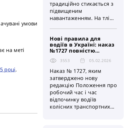
традиційно стикається з
підвищеним
навантаженням. На тлі
бачувані умови
зростання трафіку та
святкових вихідних у
Нові правила для
низці країн
водіїв в Україні: наказ
запроваджуються
ає на меті
№1727 повністю
тимчасові обмеження на
змінює норми
рух великовантажного
3553
05.02.2026
робочого часу та
транспорту. Ці заходи
відпочинку — що це
5 році
.
Наказ № 1727, яким
означає для
охоплюють ключові
затверджено нову
перевізників, бізнесу
автомагістралі та
редакцію Положення про
й безпеки на дорогах
найважливіші
робочий час і час
транспортні коридори,
відпочинку водіїв
що безпосередньо
колісних транспортних
впливає на логістичні
засобів, став одним із
ланцюги та вимагає від
найбільш помітних
перевізників особливої
нормативних оновлень у