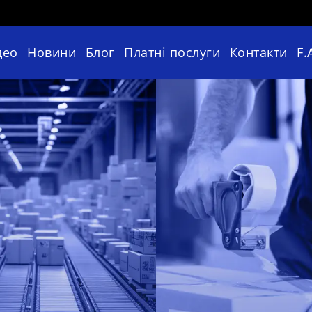
део
Новини
Блог
Платні послуги
Контакти
F.