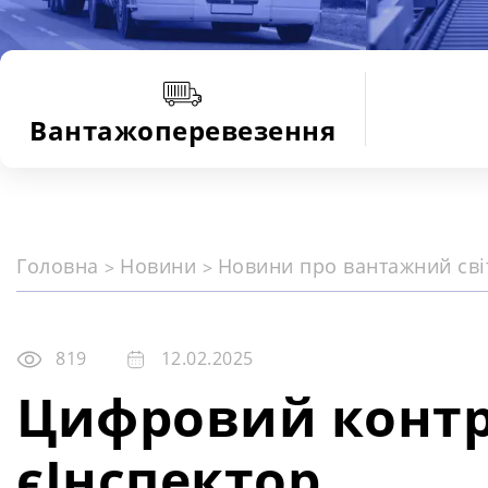
Вантажоперевезення
Головна
Новини
Новини про вантажний св
819
12.02.2025
Цифровий контр
єІнспектор