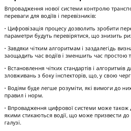
Впровадження нової системи контролю транспор
переваги для водіїв і перевізників:
∙
Цифровізація процесу дозволить зробити перев
параметри будуть перевірятися, що знизить риз
∙
Завдяки чітким алгоритмам і заздалегідь ви
заощадить час водіїв і зменшить час простою 
∙
Встановлення чітких стандартів і алгоритмів 
зловживань з боку інспекторів, що, у свою черг
∙
Водіям буде легше розуміти, які вимоги до н
правил і норм.
∙
Впровадження цифрової системи може також до
якими стикаються водії, що може призвести до
галузі.