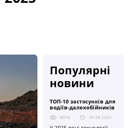
Популярні
новини
ТОП-10 застосунків для
водіїв-далекобійників
8018
30.04.2025
У 2025 році технології