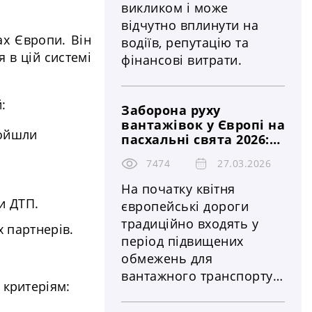
викликом і може
відчутно вплинути на
ах Європи. Він
водіїв, репутацію та
 в цій системі
фінансові витрати.
:
Заборона руху
вантажівок у Європі на
ройшли
пасхальні свята 2026:
країни, штрафи та
7474
27.03.2026
контроль
На початку квітня
и ДТП.
європейські дороги
традиційно входять у
х партнерів.
період підвищених
обмежень для
вантажного транспорту.
 критеріям:
У 2026 році цей період
обіцяє стати одним із