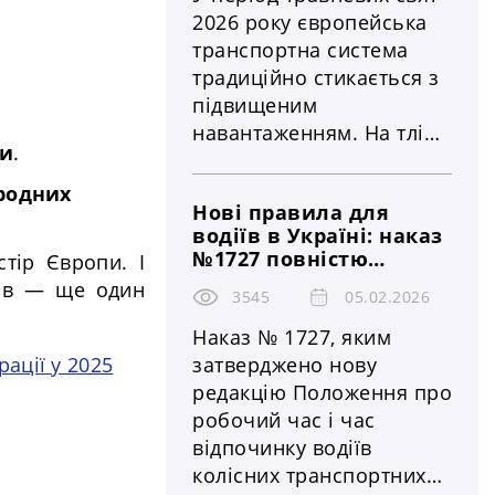
перевезення
Союзу
2026 року європейська
транспортна система
традиційно стикається з
підвищеним
навантаженням. На тлі
ми
.
зростання трафіку та
святкових вихідних у
родних
Нові правила для
низці країн
водіїв в Україні: наказ
запроваджуються
№1727 повністю
тір Європи. І
тимчасові обмеження на
змінює норми
фів — ще один
рух великовантажного
3545
05.02.2026
робочого часу та
транспорту. Ці заходи
відпочинку — що це
Наказ № 1727, яким
означає для
охоплюють ключові
ації у 2025
затверджено нову
перевізників, бізнесу
автомагістралі та
редакцію Положення про
й безпеки на дорогах
найважливіші
робочий час і час
транспортні коридори,
відпочинку водіїв
що безпосередньо
колісних транспортних
впливає на логістичні