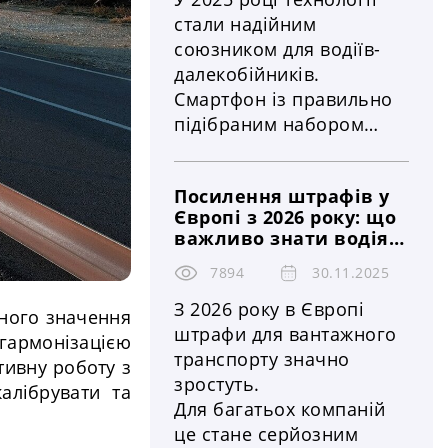
стали надійним
союзником для водіїв-
далекобійників.
Смартфон із правильно
підібраним набором
застосунків здатен
істотно полегшити
Посилення штрафів у
роботу на маршруті,
Європі з 2026 року: що
забезпечити безпеку та
важливо знати водіям
зручність у дорозі. Ось
вантажівок і
ТОП-10 найкорисніших
7894
30.11.2025
логістичним
застосунків, які варто
компаніям
З 2026 року в Європі
чного значення
мати кожному
штрафи для вантажного
гармонізацією
далекобійнику
транспорту значно
тивну роботу з
зростуть.
алібрувати та
Для багатьох компаній
це стане серйозним