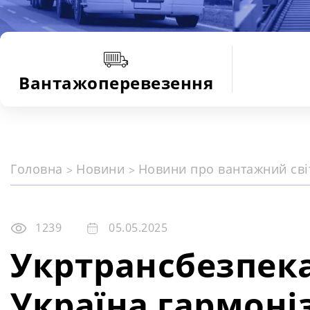
Вантажоперевезення
Головна
Новини
Новини про вантажний св
1239
05.05.2025
Укртрансбезпека
Україна гармоніз