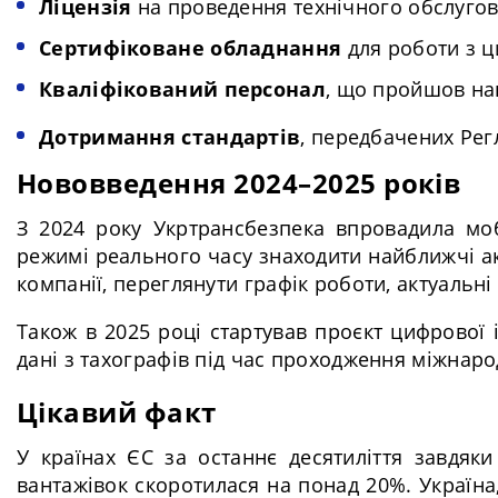
Ліцензія
на проведення технічного обслугов
Сертифіковане обладнання
для роботи з 
Кваліфікований персонал
, що пройшов нав
Дотримання стандартів
, передбачених Ре
Нововведення 2024–2025 років
З 2024 року Укртрансбезпека впровадила моб
режимі реального часу знаходити найближчі ак
компанії, переглянути графік роботи, актуальні 
Також в 2025 році стартував проєкт цифрової 
дані з тахографів під час проходження міжна
Цікавий факт
У країнах ЄС за останнє десятиліття завдяк
вантажівок скоротилася на понад 20%. Україна