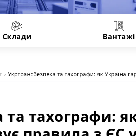
Склади
Вантажі
іт
Укртрансбезпека та тахографи: як Україна га
 та тахографи: я
ує правила з ЄС у