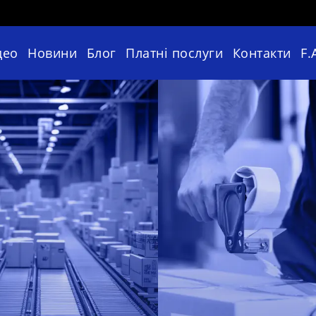
део
Новини
Блог
Платні послуги
Контакти
F.