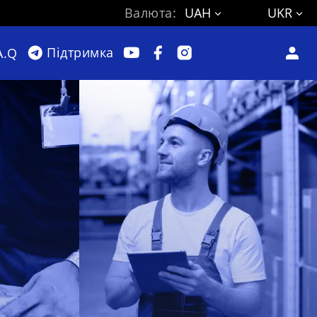
Валюта:
UAH
UKR
Підтримка
A.Q