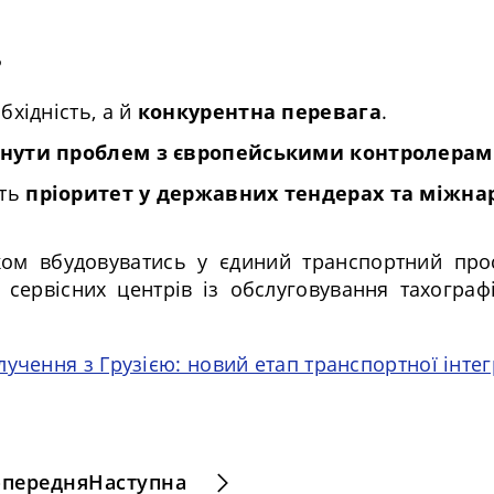
?
хідність, а й
конкурентна перевага
.
нути проблем з європейськими контролера
ють
пріоритет у державних тендерах та міжна
ком вбудовуватись у єдиний транспортний прос
 сервісних центрів із обслуговування тахогра
учення з Грузією: новий етап транспортної інтегр
передня
Наступна