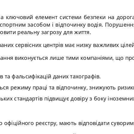
 а ключовий елемент системи безпеки на дорог
нспортним засобом і відпочинку водія. Порушення
овити реальну загрозу для життя.
аних сервісних центрів має низку важливих цілей
ування виконується лише тими компаніями, що п
ів та фальсифікацій даних тахографів.
ються режиму праці та відпочинку, знижують ризик
ьких стандартів підвищує довіру з боку іноземни
о офіційного реєстру, мають відповідати суворим