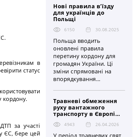
Нові правила в’їзду
найдовших за останні
для українців до
роки через календарний
Польщі
збіг святкування
Великдень у більшості
6150
30.08.2025
С.
країн Європи. Влада
Польща вводить
держав посилює
оновлені правила
регулювання руху
перетину кордону для
великовантажного
еревізникам в
громадян України. Ці
транспорту, що
евірити статус
зміни спрямовані на
безпосередньо впливає
впорядкування
на логістичні ланцюги,
міграційних процесів,
икористовувати
строки доставки та
посилення контролю за
у кордону.
витрати бізнесу
Травневі обмеження
нелегальною зайнятістю
руху вантажного
та гармонізацію
транспорту в Європі
польського
2026: повний графік
законодавства з
4943
26.04.2026
ДТП за участі
заборон, країни, дати
нормами Європейського
та вплив на логістику і
у ЄС, бере цей
У період травневих свят