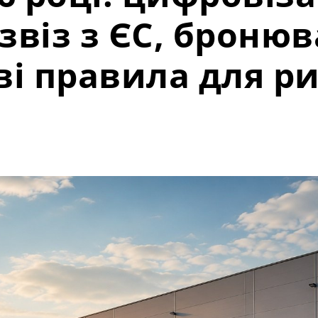
віз з ЄС, броню
ві правила для р