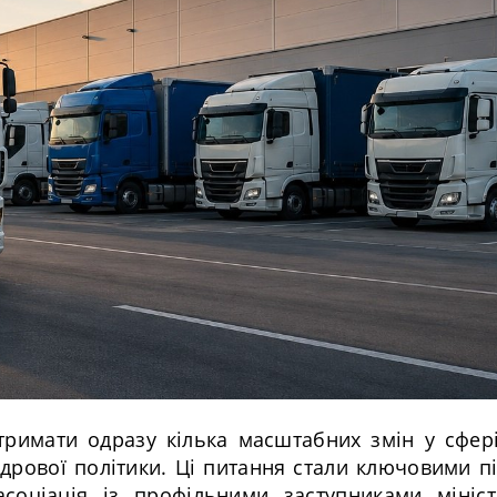
римати одразу кілька масштабних змін у сфері
адрової політики. Ці питання стали ключовими пі
асоціація із профільними заступниками мініст