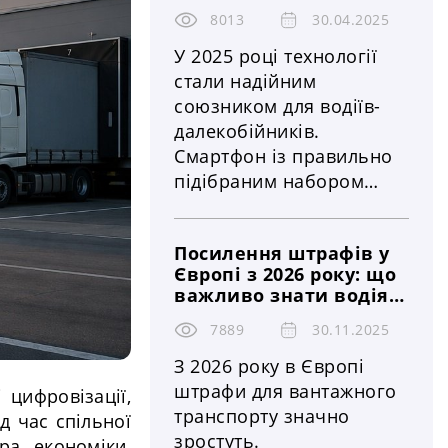
8013
30.04.2025
У 2025 році технології
стали надійним
союзником для водіїв-
далекобійників.
Смартфон із правильно
підібраним набором
застосунків здатен
істотно полегшити
Посилення штрафів у
роботу на маршруті,
Європі з 2026 року: що
забезпечити безпеку та
важливо знати водіям
зручність у дорозі. Ось
вантажівок і
ТОП-10 найкорисніших
7889
30.11.2025
логістичним
застосунків, які варто
компаніям
З 2026 року в Європі
мати кожному
штрафи для вантажного
 цифровізації,
далекобійнику
транспорту значно
д час спільної
зростуть.
ра економіки,