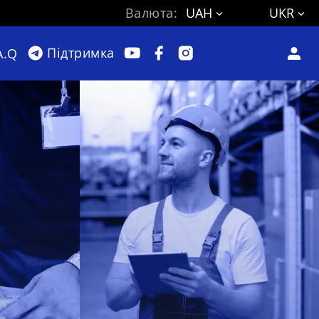
Валюта:
UAH
UKR
Підтримка
A.Q