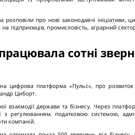
а розповіли про нові законодавчі ініціативи, ц
ь на підприємців, промисловість, аграрний сектор
працювала сотні звер
вна цифрова платформа «Пульс», про розвиток 
сандр Циборт.
ої взаємодії держави та бізнесу. Через платфо
і з регулюванням, податковою системою, адмі
ти компаній.
а отримала понад 500 звернень від бізнесу. Н