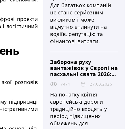
Для багатьох компаній
це стане серйозним
ифрові проєкти
викликом і може
 і логістичний
відчутно вплинути на
водіїв, репутацію та
фінансові витрати.
нень
Заборона руху
вантажівок у Європі на
пасхальні свята 2026:
країни, штрафи та
якої розповів
7471
27.03.2026
контроль
На початку квітня
рму підприємці
європейські дороги
ністративними
традиційно входять у
період підвищених
обмежень для
а основі цієї