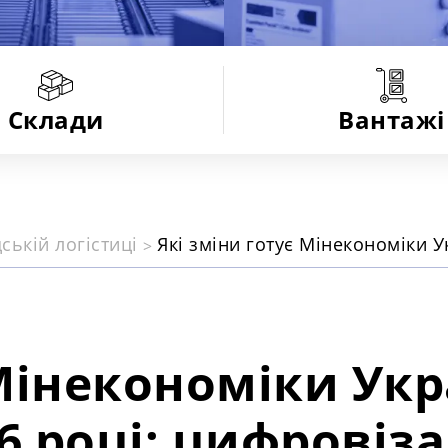
Склади
Вантажі
ській логістиці
 Мінекономіки Укр
26 році: цифровіза