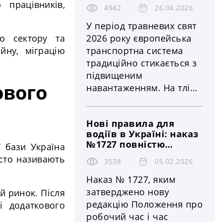
2026: повний графік
 працівників,
законодавства з
4942
26.04.2026
заборон, країни, дати
нормами Європейського
та вплив на логістику і
У період травневих свят
перевезення
Союзу
го сектору та
2026 року європейська
йну, міграцію
транспортна система
традиційно стикається з
підвищеним
ового
навантаженням. На тлі
зростання трафіку та
святкових вихідних у
Нові правила для
низці країн
водіїв в Україні: наказ
запроваджуються
№1727 повністю
ї бази Україна
тимчасові обмеження на
змінює норми
сто називають
рух великовантажного
3538
05.02.2026
робочого часу та
транспорту. Ці заходи
відпочинку — що це
Наказ № 1727, яким
означає для
охоплюють ключові
затверджено нову
й ринок. Після
перевізників, бізнесу
автомагістралі та
редакцію Положення про
і додаткового
й безпеки на дорогах
найважливіші
робочий час і час