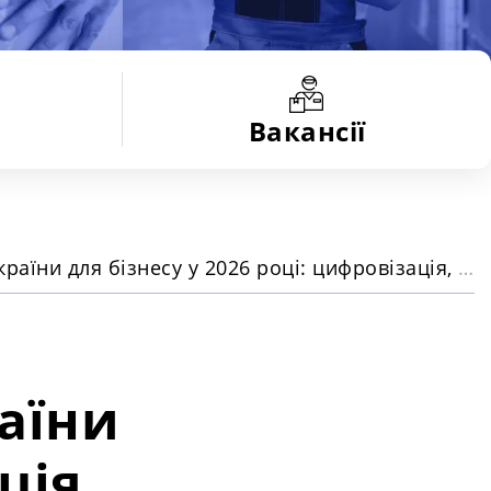
Вакансії
Які зміни готує Мінекономіки України для бізнесу у 2026 році: цифровізація, промисловий безвіз з ЄС, бронювання працівників і нові правила для ринку
аїни
ція,