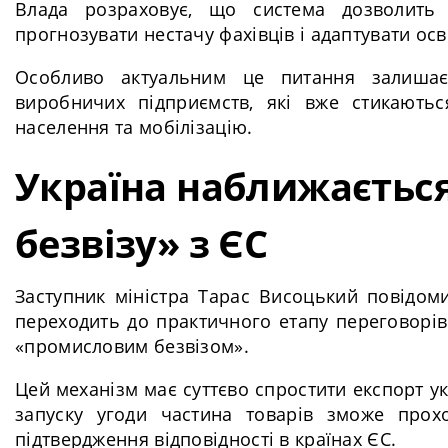
Влада розраховує, що система дозволить е
прогнозувати нестачу фахівців і адаптувати ос
Особливо актуальним це питання залишаєт
виробничих підприємств, які вже стикаютьс
населення та мобілізацію.
Україна наближаєтьс
безвізу» з ЄС
Заступник міністра Тарас Висоцький повідоми
переходить до практичного етапу переговорі
«промисловим безвізом».
Цей механізм має суттєво спростити експорт у
запуску угоди частина товарів зможе прохо
підтвердження відповідності в країнах ЄС.