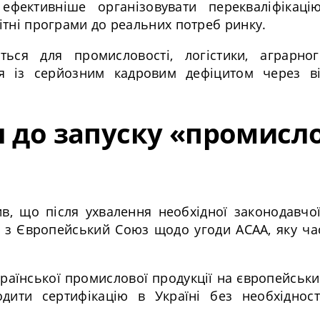
фективніше організовувати перекваліфікацію
вітні програми до реальних потреб ринку.
ься для промисловості, логістики, аграрно
я із серйозним кадровим дефіцитом через ві
я до запуску «промисл
в, що після ухвалення необхідної законодавчо
в з Європейський Союз щодо угоди АСАА, яку ча
країнської промислової продукції на європейськи
дити сертифікацію в Україні без необхідност