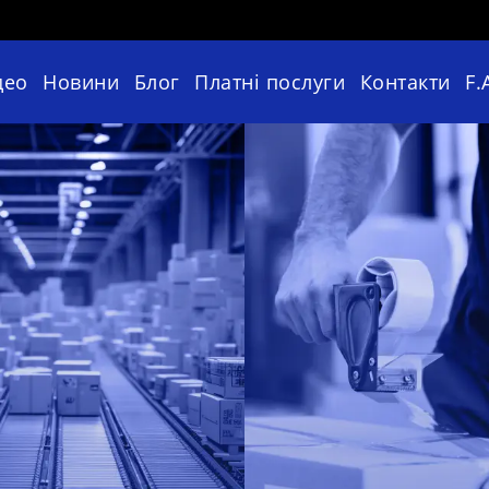
део
Новини
Блог
Платні послуги
Контакти
F.