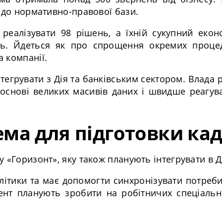
н до нормативно-правової бази.
 реалізувати 98 рішень, а їхній сукупний еко
нь. Йдеться як про спрощення окремих процед
 компанії.
егрувати з Дія та банківським сектором. Влада 
 основі великих масивів даних і швидше реагув
тема для підготовки кад
 «Горизонт», яку також планують інтегрувати в Д
літики та має допомогти синхронізувати потреб
ент планують зробити на робітничих спеціальн