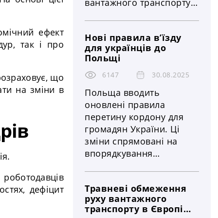
вантажного транспорту.
У 2026 році цей період
обіцяє стати одним із
номічний ефект
Нові правила в’їзду
найдовших за останні
ур, так і про
для українців до
роки через календарний
Польщі
збіг святкування
Великдень у більшості
6147
30.08.2025
розраховує, що
країн Європи. Влада
ати на зміни в
Польща вводить
держав посилює
оновлені правила
регулювання руху
перетину кордону для
рів
великовантажного
громадян України. Ці
транспорту, що
зміни спрямовані на
безпосередньо впливає
впорядкування
ія.
на логістичні ланцюги,
міграційних процесів,
строки доставки та
и роботодавців
посилення контролю за
витрати бізнесу
Травневі обмеження
остях, дефіцит
нелегальною зайнятістю
руху вантажного
та гармонізацію
транспорту в Європі
польського