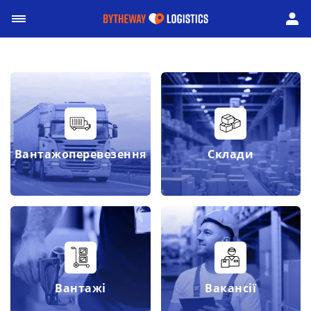
Вантажоперевезення
Склади
Вантажі
Вакансії