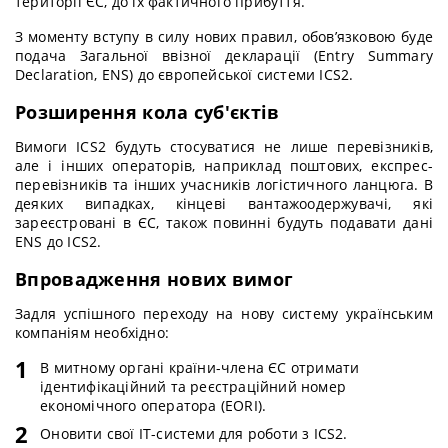
території ЄС, до їх фактичного прибуття.
З моменту вступу в силу нових правил, обов’язковою буде
подача Загальної ввізної декларації (Entry Summary
Declaration, ENS) до європейської системи ICS2.
Розширення кола суб'єктів
Вимоги ICS2 будуть стосуватися не лише перевізників,
але і інших операторів, наприклад поштових, експрес-
перевізників та інших учасників логістичного ланцюга. В
деяких випадках, кінцеві вантажоодержувачі, які
зареєстровані в ЄС, також повинні будуть подавати дані
ENS до ICS2.
Впровадження нових вимог
Задля успішного переходу на нову систему українським
компаніям необхідно:
В митному органі країни-члена ЄС отримати
ідентифікаційний та реєстраційний номер
економічного оператора (EORI).
Оновити свої ІТ-системи для роботи з ICS2.