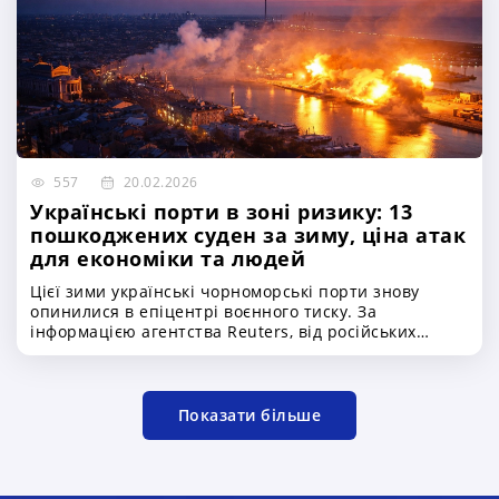
прагнення зберегти дорожню інфраструктуру та
забезпечити рівні умови конкуренції для всіх
учасників ринку перевезень. Центральне місце в
новій системі контролю займають технології
зважування транспортних засобів у русі, відомі як
Weigh in Motion (WIM), які поступово стають
невід’ємною частиною європейських
автомагістралей
557
20.02.2026
Українські порти в зоні ризику: 13
пошкоджених суден за зиму, ціна атак
для економіки та людей
Цієї зими українські чорноморські порти знову
опинилися в епіцентрі воєнного тиску. За
інформацією агентства Reuters, від російських
ударів по портовій інфраструктурі України
постраждало щонайменше 13 цивільних суден.
Йдеться не лише про пошкоджений метал чи вибиті
ілюмінатори — мова про мільйони тонн
Показати більше
продовольства, валютні надходження держави та
безпеку людей, які працюють у морі