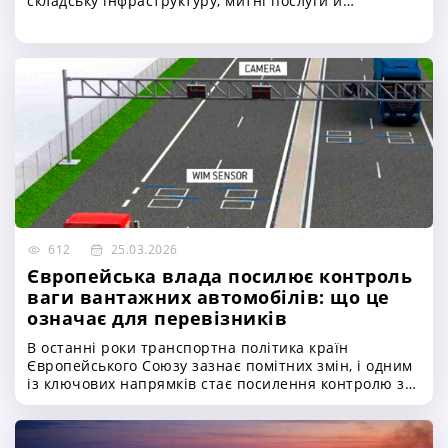
складську інфраструктуру, митні послуги й
розподільчі центри в Україні
612
25.03.2026
Європейська влада посилює контроль
ваги вантажних автомобілів: що це
означає для перевізників
В останні роки транспортна політика країн
Європейського Союзу зазнає помітних змін, і одним
із ключових напрямків стає посилення контролю за
вагою вантажних автомобілів. Ця тенденція
зумовлена одразу кількома факторами — від
необхідності підвищення безпеки на дорогах до