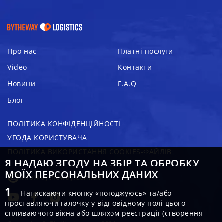
Про нас
Платні послуги
Video
Контакти
Новини
F.A.Q
Блог
ПОЛІТИКА КОНФІДЕНЦІЙНОСТІ
УГОДА КОРИСТУВАЧА
ПОЛІТИКА ВИКОРИСТАННЯ COOKIES-ФАЙЛІВ
Я НАДАЮ ЗГОДУ НА ЗБІР ТА ОБРОБКУ
МОЇХ ПЕРСОНАЛЬНИХ ДАНИХ
info@bytheway.com.ua
Натискаючи кнопку «погоджуюсь» та/або
проставляючи галочку у відповідному полі цього
спливаючого вікна або шляхом реєстрації (створення